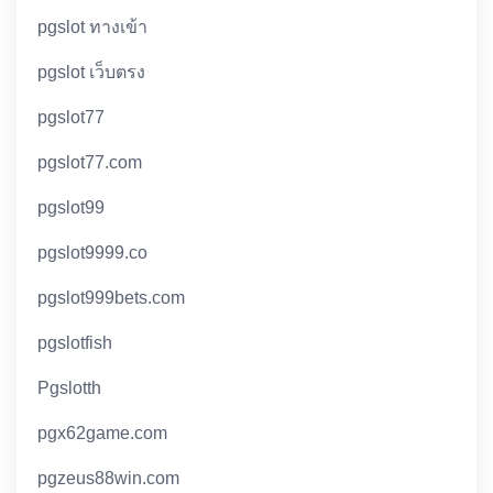
pgslot ทางเข้า
pgslot เว็บตรง
pgslot77
pgslot77.com
pgslot99
pgslot9999.co
pgslot999bets.com
pgslotfish
Pgslotth
pgx62game.com
pgzeus88win.com