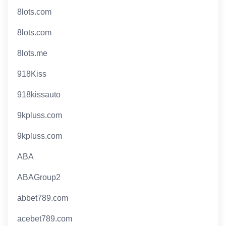
8lots.com
8lots.com
8lots.me
918Kiss
918kissauto
9kpluss.com
9kpluss.com
ABA
ABAGroup2
abbet789.com
acebet789.com