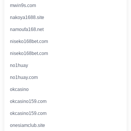
mwin9s.com
nakoya1688.site
namoufa168.net
niseko168bet.com
niseko168bet.com
no1huay
no1huay.com
okcasino
okcasino159.com
okcasino159.com
onesiamclub.site