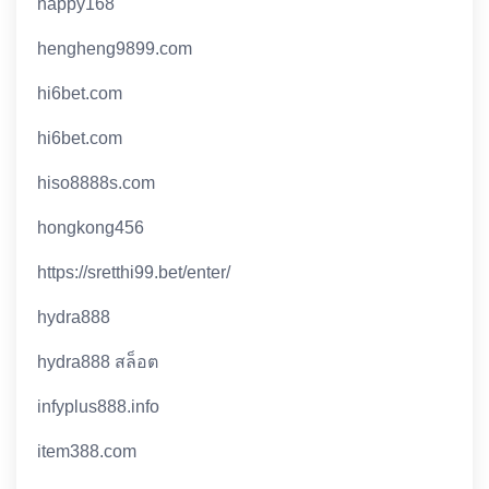
happy168
hengheng9899.com
hi6bet.com
hi6bet.com
hiso8888s.com
hongkong456
https://sretthi99.bet/enter/
hydra888
hydra888 สล็อต
infyplus888.info
item388.com