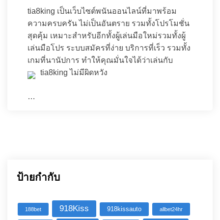
tia8king เป็นเว็บไซต์พนันออนไลน์ที่มาพร้อม
ความครบครัน ไม่เป็นอันตราย รวมทั้งโปรโมชั่น
สุดคุ้ม เหมาะสำหรับอีกทั้งผู้เล่นมือใหม่รวมทั้งผู้
เล่นมือโปร ระบบสมัครที่ง่าย บริการที่เร็ว รวมทั้ง
เกมที่นานัปการ ทำให้คุณมั่นใจได้ว่าเล่นกับ
tia8king ไม่มีผิดหวัง
…
ป้ายกำกับ
918Kiss
918kissauto
188bet
allbet24hr