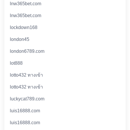
lnw365bet.com
lnw365bet.com
lockdown168
london45
london6789.com
lot888
lotto432 ทางเข้า
lotto432 ทางเข้า
luckycat789.com
luis16888.com
luis16888.com