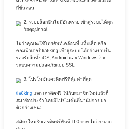
ตัวประชาชน ทำให้การเริ่มต้นเล่นง่ายเพียงแค่ไม่
กี่ขั้นตอน
2. ระบบล็อกอินไม่มีอันตราย เข้าสู่ระบบได้ทุก
วัสดุอุปกรณ์
ไม่ว่าคุณจะใช้โทรศัพท์เคลื่อนที่ แท็บเล็ต หรือ
คอมพิวเตอร์ tia8king เข้าสู่ระบบ ได้อย่างราบรื่น
รองรับอีกทั้ง iOS, Android และ Windows ด้วย
ระบบความปลอดภัยแบบ SSL
3. โปรโมชั่นเครดิตฟรีที่คุ้มค่าที่สุด
tia8king
แจก เครดิตฟรี ให้กับสมาชิกใหม่แล้วก็
สมาชิกประจำ โดยมีโปรโมชั่นที่นานัปการ ยก
ตัวอย่างเช่น:
สมัครใหม่รับเครดิตฟรีทันที 100 บาท ไม่ต้องฝาก
ก่อน