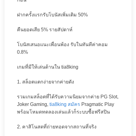
ฝากครั้งแรกรับโบนัสเพิ่มเติม 50%
คืนยอดเสีย 5% รายสัปดาห์
โบนัสเสนอแนะเพื่อนพ้อง รับในทันทีค่าคอม
0.8%
เกมที่มีให้เล่นด้านใน tia8king
1. สล็อตแตกง่ายจากค่ายดัง
รวมเกมสล็อตที่ได้รับความนิยมจากค่าย PG Slot,
Joker Gaming,
tia8king สมัคร
Pragmatic Play
พร้อมโหมดทดลองเล่นแล้วก็ระบบซื้อฟรีสปิน
2. คาสิโนสดที่ถ่ายทอดจากสถานที่จริง