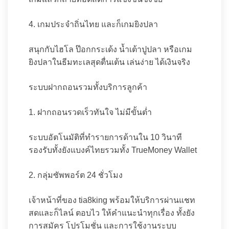
4. เกมประจำถิ่นไทย และก็เกมยิงปลา
สนุกกับไฮโล ป๊อกกระเด้ง น้ำเต้าปูปลา หรือเกม
ยิงปลาในธีมทะเลสุดตื่นเต้น เล่นง่าย ได้เงินจริง
ระบบฝากถอนรวมทั้งบริการลูกค้า
1. ฝากถอนรวดเร็วทันใจ ไม่มีขั้นต่ำ
ระบบอัตโนมัติที่ทำรายการด้านใน 10 วินาที
รองรับทั้งยังแบงค์ไทยรวมทั้ง TrueMoney Wallet
2. กลุ่มซัพพอร์ต 24 ชั่วโมง
เจ้าหน้าที่ของ tia8king พร้อมให้บริการผ่านแชท
สดและก็ไลน์ ตอบไว ให้คำแนะนำทุกเรื่อง ทั้งยัง
การสมัคร โปรโมชั่น และการใช้งานระบบ