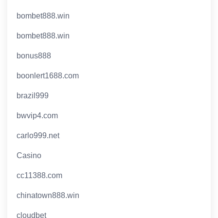
bombet888.win
bombet888.win
bonus888
boonlert1688.com
brazil999
bwvip4.com
carlo999.net
Casino
cc11388.com
chinatown888.win
cloudbet