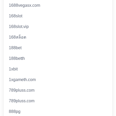
1688vegasx.com
168slot
168slot.vip
168สล็อต
188bet
188betth
1xbit
1xgameth.com
789pluss.com
789pluss.com
888pg