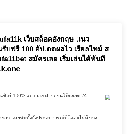
ufa11k เว็บสล็อตอังกฤษ แนว
่อนรับฟรี 100 อัปเดตผลไว เรียลไทม์ ส
fa11bet สมัครเลย เริ่มเล่นได้ทันที
1k.one
 เงินชัวร์ 100% แทงบอล ฝากถอนได้ตลอด 24
อยอาจเคยพบทั้งยังประสบการณ์ที่ดีและไม่ดี บาง