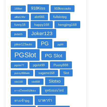
918Kiss
918kissauto
188bet
fullslotpg
alot666
allbet24hr
happy168
hengjing168
funny18
Joker123
jinda55
PG
joker123auto
pg99
PGSlot
PG Slot
Pussy888
pgslot99
pgslot77
Slot
sagame168
pussy888win
Slotxo
slot168
slot888
ดูหนังออนไลน์
ดาวน์โหลด918kiss
บาคาร่า
ทางเข้าpg