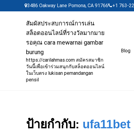
Skip
3486 Oakway Lane Pomona, CA 91766
+1 763-2
to
content
สัมผัสประสบการณ์การเล่น
สล็อตออนไลน์ที่รางวัลมากมาย
รอคุณ cara mewarnai gambar
Blog
burung
https://carilahmas.com สมัครสมาชิก
วันนี้เพื่อเข้าร่วมสนุกกับสล็อตออนไลน์
ในเว็บตรง lukisan pemandangan
pensil
ป้ายกำกับ:
ufa11bet