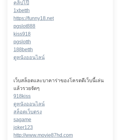
คลิปโป๊
1xbetth
https://funny18.net
pgslot888
kiss918
pgslotth
188betth
ดูหนังออนไลน์
เว็บสล็อตและบาคาร่าของโครตดีเว็บนี้เล่น
แล้วรวยจัดๆ
918kiss
ดูหนังออนไลน์
สล็อตเว็บตรง
sagame
joker123
http://www.movie87hd.com