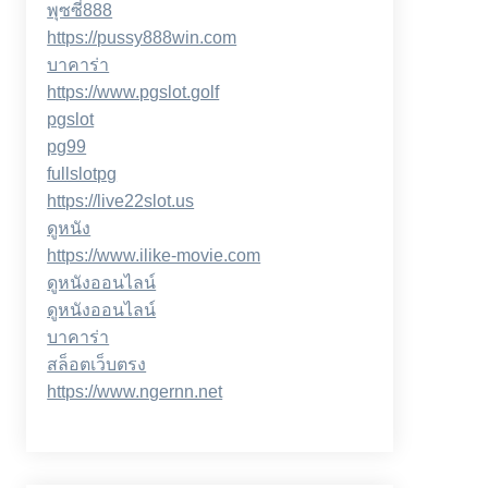
พุซซี่888
https://pussy888win.com
บาคาร่า
https://www.pgslot.golf
pgslot
pg99
fullslotpg
https://live22slot.us
ดูหนัง
https://www.ilike-movie.com
ดูหนังออนไลน์
ดูหนังออนไลน์
บาคาร่า
สล็อตเว็บตรง
https://www.ngernn.net