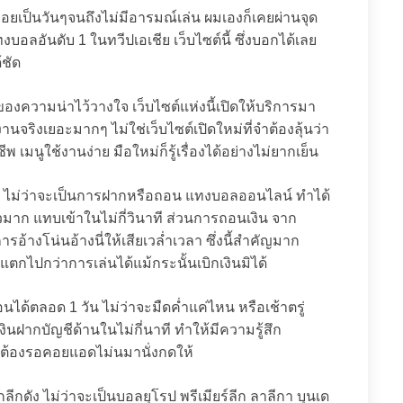
คอยเป็นวันๆจนถึงไม่มีอารมณ์เล่น ผมเองก็เคยผ่านจุด
งบอลอันดับ 1 ในทวีปเอเชีย เว็บไซต์นี้ ซึ่งบอกได้เลย
้ชัด
ของความน่าไว้วางใจ เว็บไซต์แห่งนี้เปิดให้บริการมา
นจริงเยอะมากๆ ไม่ใช่เว็บไซต์เปิดใหม่ที่จำต้องลุ้นว่า
พ เมนูใช้งานง่าย มือใหม่ก็รู้เรื่องได้อย่างไม่ยากเย็น
 100% ไม่ว่าจะเป็นการฝากหรือถอน แทงบอลออนไลน์ ทำได้
็วมาก แทบเข้าในไม่กี่วินาที ส่วนการถอนเงิน จาก
อ้างโน่นอ้างนี่ให้เสียเวล่ำเวลา ซึ่งนี้สำคัญมาก
ตกไปกว่าการเล่นได้แม้กระนั้นเบิกเงินมิได้
นได้ตลอด 1 วัน ไม่ว่าจะมืดค่ำแค่ไหน หรือเช้าตรู่
ินฝากบัญชีด้านในไม่กี่นาที ทำให้มีความรู้สึก
ไม่ต้องรอคอยแอดไม่นมานั่งกดให้
ลีกดัง ไม่ว่าจะเป็นบอลยุโรป พรีเมียร์ลีก ลาลีกา บุนเด