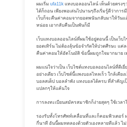
ผมเริ่ม
ufa11k
แทงบอลออนไลน์ เห็นด้วยตรงๆว่า
ได้ก็ถอน เพียงพอเล่นไปนานๆถึงเริ่มรู้ดีว่ากา
เว็บก็จะคืนค่าคอมจากยอดพนันกลับมาให้วันแล้ว
หน่อย เอากลับคืนเป็นพันก็มี
เว็บแทงบอลออนไลน์ที่ผมใช้อยู่ตอนนี้ เป็นเว็บ
ยอดเทิร์น ไม่ต้องลุ้นข้อจำกัดให้ปวดศีรษะ 
คืนค่าคอมให้อัตโนมัติ ข้อนี้ผมถูกใจมากมาย เ
ผมแน่ใจว่าเป็น เว็บไซต์แทงบอลออนไลน์ที่ดีเยี่
อย่างเดียว เว็บไซต์นี้แพงบอลไหลเร็ว ใกล้เคีย
บอลสเต็ป บอลลำพัง แทงบอลได้ครบ ที่สำคัญเป็
แปลกๆให้แค้นใจ
การลงทะเบียนสมัครสมาชิกก็ง่ายสุดๆ ใช้เวลาไม
รองรับทั้งโทรศัพท์เคลื่อนที่และก็คอมพิวเตอร์
กี่นาที อันนี้ผมทดลองด้วยตัวเองหลายทีแล้ว ไม่ม