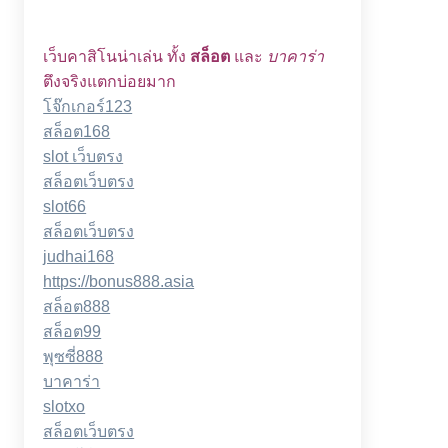
เว็บคาสิโนน่าเล่น ทั้ง
สล็อต
และ
บาคาร่า
ตึงจริงแตกบ่อยมาก
โจ๊กเกอร์123
สล็อต168
slot เว็บตรง
สล็อตเว็บตรง
slot66
สล็อตเว็บตรง
judhai168
https://bonus888.asia
สล็อต888
สล็อต99
พุซซี่888
บาคาร่า
slotxo
สล็อตเว็บตรง