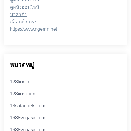
ดูหนังออนไลน์
บาคาร่า
สล็อตเว็บตรง
https://www.ngernn.net
หมวดหมู่
123lionth
123xos.com
13satanbets.com
1688vegasx.com
1688vegasx.com