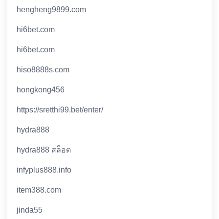
hengheng9899.com
hi6bet.com
hi6bet.com
hiso8888s.com
hongkong456
https://sretthi99.bet/enter/
hydra888
hydra888 สล็อต
infyplus888.info
item388.com
jinda55