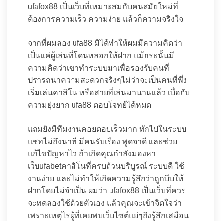
ufafox88 เป็นเว็บที่เหมาะสมกับคนสมัยใหม่ที่
ต้องการความเร็ว ความง่าย แล้วก็ความจริงใจ
จากที่ผมลอง ufa88 มิได้ทำให้ผมมีความคิดว่า
เป็นแค่ผู้เล่นที่โดนหลอกให้ฝาก แม้กระนั้นมี
ความคิดว่าเขาทำระบบมาเพื่อรองรับคนที่
ปรารถนาความสะดวกจริงๆไม่ว่าจะเป็นคนที่พึ่ง
เริ่มเล่นคาสิโน หรือสายที่เล่นมานานแล้ว เบื่อกับ
ความยุ่งยาก ufa88 ตอบโจทย์ได้หมด
แถมยังมีทีมงานคอยตอบเร็วมาก ทักไปในระบบ
แชทไม่ถึงนาที มีคนรับเรื่อง พูดจาดี และช่วย
แก้ไขปัญหาไว ถ้าเกิดคุณกำลังมองหา
เว็บufabetคาสิโนที่ครบถ้วนบริบูรณ์ ระบบดี ใช้
งานง่าย และไม่ทำให้เกิดความรู้สึกว่าถูกบีบให้
ฝากโดยไม่จำเป็น ผมว่า ufafox88 เป็นเว็บที่ควร
จะทดลองใช้ด้วยตัวเอง แล้วคุณจะเข้าจิตใจว่า
เพราะเหตุไรผู้ที่เคยพบเว็บไซต์แย่ๆถึงรู้สึกเสมือน