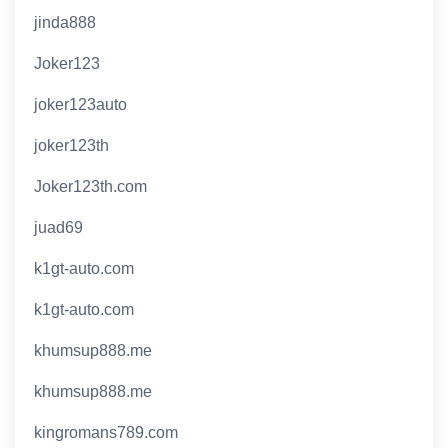
jinda888
Joker123
joker123auto
joker123th
Joker123th.com
juad69
k1gt-auto.com
k1gt-auto.com
khumsup888.me
khumsup888.me
kingromans789.com