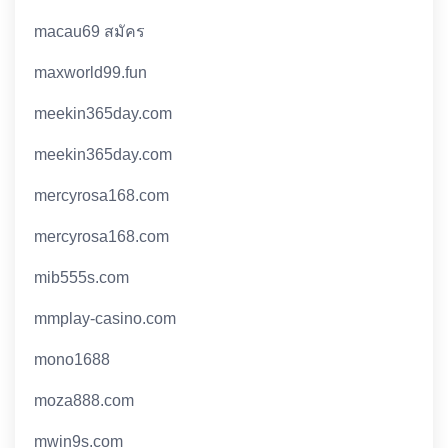
macau69 สมัคร
maxworld99.fun
meekin365day.com
meekin365day.com
mercyrosa168.com
mercyrosa168.com
mib555s.com
mmplay-casino.com
mono1688
moza888.com
mwin9s.com