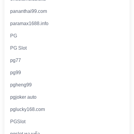
pananthai99.com
paramax1688.info
PG
PG Slot
pg77
pg99
pgheng99
pgjoker auto
pglucky168.com
PGSlot
pgslot ทางเข้า