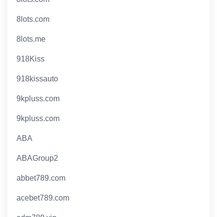
8lots.com
8lots.me
918Kiss
918kissauto
9kpluss.com
9kpluss.com
ABA
ABAGroup2
abbet789.com
acebet789.com