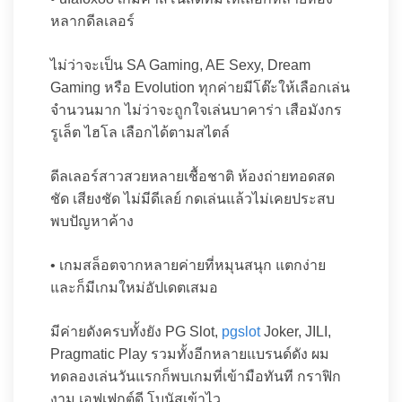
หลากดีลเลอร์
ไม่ว่าจะเป็น SA Gaming, AE Sexy, Dream
Gaming หรือ Evolution ทุกค่ายมีโต๊ะให้เลือกเล่น
จำนวนมาก ไม่ว่าจะถูกใจเล่นบาคาร่า เสือมังกร
รูเล็ต ไฮโล เลือกได้ตามสไตล์
ดีลเลอร์สาวสวยหลายเชื้อชาติ ห้องถ่ายทอดสด
ชัด เสียงชัด ไม่มีดีเลย์ กดเล่นแล้วไม่เคยประสบ
พบปัญหาค้าง
• เกมสล็อตจากหลายค่ายที่หมุนสนุก แตกง่าย
และก็มีเกมใหม่อัปเดตเสมอ
มีค่ายดังครบทั้งยัง PG Slot,
pgslot
Joker, JILI,
Pragmatic Play รวมทั้งอีกหลายแบรนด์ดัง ผม
ทดลองเล่นวันแรกก็พบเกมที่เข้ามือทันที กราฟิก
งาม เอฟเฟกต์ดี โบนัสเข้าไว