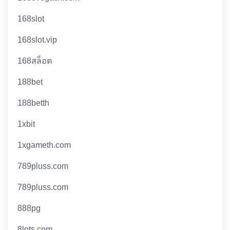
168slot
168slot.vip
168สล็อต
188bet
188betth
1xbit
1xgameth.com
789pluss.com
789pluss.com
888pg
8lots.com