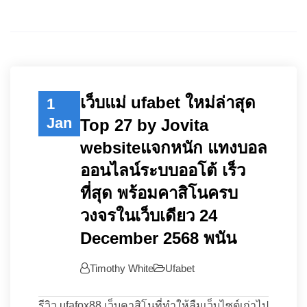
เว็บแม่ ufabet ใหม่ล่าสุด
1
Jan
Top 27 by Jovita
websiteแจกหนัก แทงบอล
ออนไลน์ระบบออโต้ เร็ว
ที่สุด พร้อมคาสิโนครบ
วงจรในเว็บเดียว 24
December 2568 พนัน
Timothy White
Ufabet
รีวิว ufafox88 เว็บคาสิโนที่ทำให้ลืมเว็บไซต์เก่าไป