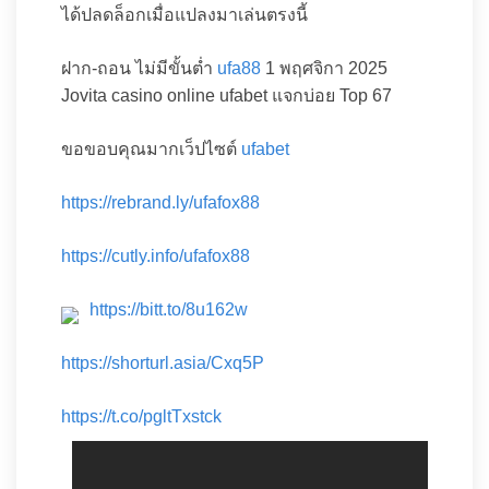
ได้ปลดล็อกเมื่อแปลงมาเล่นตรงนี้
ฝาก-ถอน ไม่มีขั้นต่ำ
ufa88
1 พฤศจิกา 2025
Jovita casino online ufabet แจกบ่อย Top 67
ขอขอบคุณมากเว็ปไซต์
ufabet
https://rebrand.ly/ufafox88
https://cutly.info/ufafox88
https://bitt.to/8u162w
https://shorturl.asia/Cxq5P
https://t.co/pgltTxstck