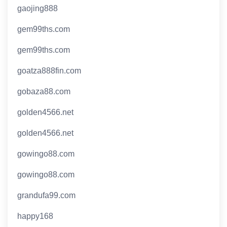
gaojing888
gem99ths.com
gem99ths.com
goatza888fin.com
gobaza88.com
golden4566.net
golden4566.net
gowingo88.com
gowingo88.com
grandufa99.com
happy168