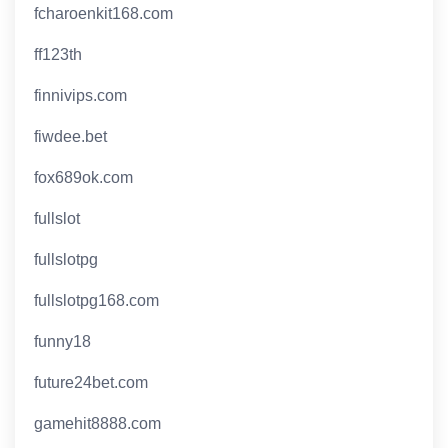
fcharoenkit168.com
ff123th
finnivips.com
fiwdee.bet
fox689ok.com
fullslot
fullslotpg
fullslotpg168.com
funny18
future24bet.com
gamehit8888.com