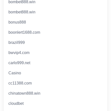
bombet888.win
bombet888.win
bonus888
boonlert1688.com
brazil999
bwvip4.com
carlo999.net
Casino
cc11388.com
chinatown888.win
cloudbet