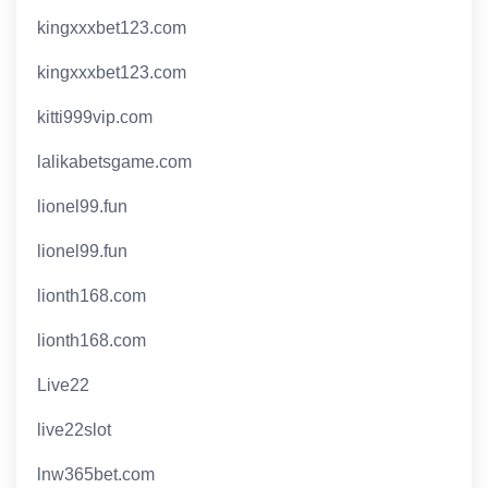
kingxxxbet123.com
kingxxxbet123.com
kitti999vip.com
lalikabetsgame.com
lionel99.fun
lionel99.fun
lionth168.com
lionth168.com
Live22
live22slot
lnw365bet.com