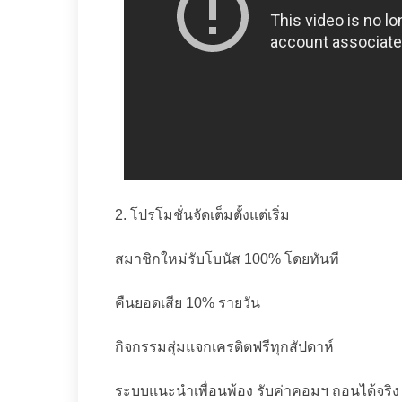
2. โปรโมชั่นจัดเต็มตั้งแต่เริ่ม
สมาชิกใหม่รับโบนัส 100% โดยทันที
คืนยอดเสีย 10% รายวัน
กิจกรรมสุ่มแจกเครดิตฟรีทุกสัปดาห์
ระบบแนะนำเพื่อนพ้อง รับค่าคอมฯ ถอนได้จริง