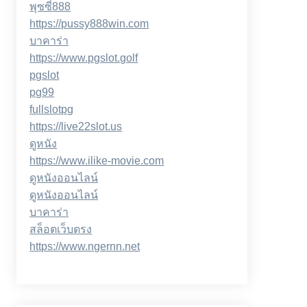
พุซซี่888
https://pussy888win.com
บาคาร่า
https://www.pgslot.golf
pgslot
pg99
fullslotpg
https://live22slot.us
ดูหนัง
https://www.ilike-movie.com
ดูหนังออนไลน์
ดูหนังออนไลน์
บาคาร่า
สล็อตเว็บตรง
https://www.ngernn.net