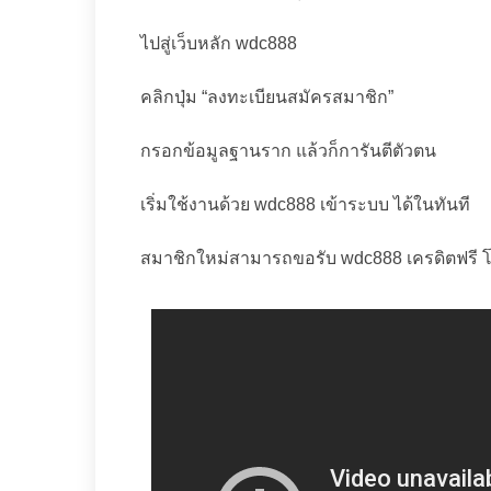
ไปสู่เว็บหลัก wdc888
คลิกปุ่ม “ลงทะเบียนสมัครสมาชิก”
กรอกข้อมูลฐานราก แล้วก็การันตีตัวตน
เริ่มใช้งานด้วย wdc888 เข้าระบบ ได้ในทันที
สมาชิกใหม่สามารถขอรับ wdc888 เครดิตฟรี โ