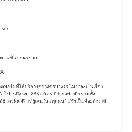
บระบุ
ะทำตามขั้นตอนระบบ
888
ตฟอร์มที่ให้บริการอย่างครบวงจร ไม่ว่าจะเป็นเรื่อง
ปจนถึง wdc888 สมัคร ที่ง่ายอย่างยิ่ง รวมทั้ง
เครดิตฟรี ให้ผู้เล่นใหม่ทุกคน ไม่จำเป็นที่จะต้องใช้