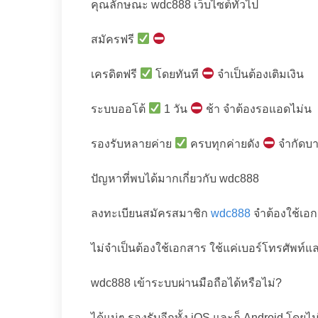
คุณลักษณะ wdc888 เว็บไซต์ทั่วไป
สมัครฟรี
เครดิตฟรี
โดยทันที
จำเป็นต้องเติมเงิน
ระบบออโต้
1 วัน
ช้า จำต้องรอแอดไม่น
รองรับหลายค่าย
ครบทุกค่ายดัง
จำกัดบา
ปัญหาที่พบได้มากเกี่ยวกับ wdc888
ลงทะเบียนสมัครสมาชิก
wdc888
จำต้องใช้เอ
ไม่จำเป็นต้องใช้เอกสาร ใช้แค่เบอร์โทรศัพท์แ
wdc888 เข้าระบบผ่านมือถือได้หรือไม่?
ได้แน่ๆ รองรับอีกทั้ง iOS และก็ Android โดย