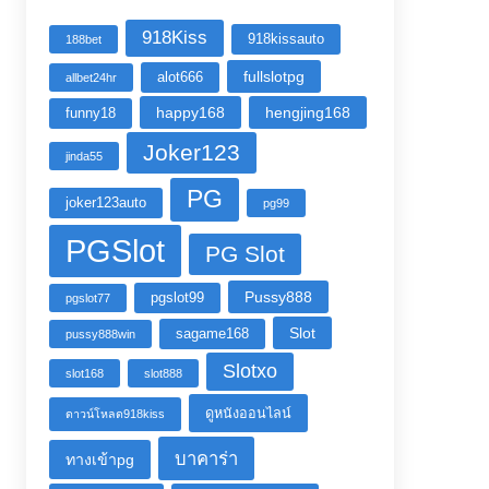
918Kiss
918kissauto
188bet
fullslotpg
alot666
allbet24hr
happy168
hengjing168
funny18
Joker123
jinda55
PG
joker123auto
pg99
PGSlot
PG Slot
Pussy888
pgslot99
pgslot77
Slot
sagame168
pussy888win
Slotxo
slot168
slot888
ดูหนังออนไลน์
ดาวน์โหลด918kiss
บาคาร่า
ทางเข้าpg