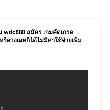
ม wdc888 สมัคร เกมคัดเกรด
รือวอเลทก็ได้ไม่มีค่าใช้จ่ายเพิ่ม